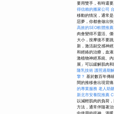
要用雙手，有時還要用
得信賴的搬家公司
移動的情況，通常
惡夢，你都會做出快
高效的SEO軟體推薦
肉會變得不靈活、
大小，按摩後不要跳
新，激活副交感神經
和經絡的治療，血液
激植物神經系統、內
展」可以緩解肌肉和
隆乳技術
護照過期
擎？
基於數百年傳統
間的推移會出現背
的專業服務
老人助
新北市安養院推薦
C
以減輕肌肉的負荷，
方法，通常伴隨著
中使用的提神、溫