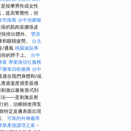
不是按摩男性或女性
眠，提高警覺性，但
診所推薦
台中泡腳服
緊張的肌肉並擴張皮
更快排出體外。
豐原
暈和眼睛疲勞。
台北
冷/通風
桃園滅鼠專
到你的脖子上。
台中
專家
專業徵信社服務
手攤車回收服務
台中
最適合我們身體和/或
以透過溫度感受器感
些刺激以脈衝形式到
療法——是刺激反射
行的，治療師使用泵
致特定皮膚表面出現
圍。
可靠的外燴廠商
專業產後護理之家
-