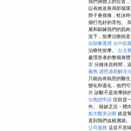
我們身體上的位置，
以有效改善局部循環
脖子會很痛，蛙泳時
個打包好的背包。 
展和鍛鍊我們的肌
況下，按摩治療師是
自助餐選擇
台中筋
治療性按摩。
台北
處理患者的整個身體
案
分鐘休息時間，
服務
護照過期解決
只能由有執照的醫
變化和退化，他們可
務
診斷不是按摩師的
台胞證申請
症狀是一
作。 鎂缺乏症－體
粗大醫美治療
鎂是幫
直到我們追根溯源
公司服務
這並不意味