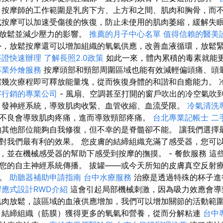
按摩師的工作範圍是乳房下方、上方和之間、肌肉和胸骨，而
式按摩可以加速受傷後的恢復，防止未使用的肌肉萎縮，緩解失
以放鬆並減少壓力的影響。
推薦的月子中心名單
值得信賴的醫美
外，放鬆按摩還可以增加組織的氧氣供應，改善血液循環，放鬆
簽證快速辦理
了解長照2.0政策
如此一來，體內累積的毒素就能
專業外燴服務
按摩頭部和頸部周圍區域也能有效減輕偏頭痛、頭
幾次療程即可釋放能量塊，從而恢復身體的和諧和自癒能力。 
字行銷的專業公司
- 風扇、空調甚至打開的窗戶吹出的冷空氣吹
引發神經系統，導致肌肉收緊、血管收縮、血流受限。
冷氣清洗
不良會導致肌肉疼痛，進而導致頸部疼痛。
台北專業記帳士
二
的其他部位能夠自我修復，但不幸的是脊髓卻不能。 讓我們選擇
對我們最有利的效果。 您皮膚的結締組織充滿了感受器，您可
，並在機械感受器的幫助下感受到按摩的撫摸。 - 餐飲服務 這
您的自主神經系統傳播。 拔罐——或今天所知的皮膚真空反射
一。
助聽器補助申請指南
台中水療服務
治療是透過特殊的杯子進
響應式設計RWD介紹
這會引起局部機械刺激，因為吸力效應會導
肌肉放鬆，該區域的血液供應增加，我們可以增加關節的活動範
，結締組織（筋膜）獲得更多的氧氣和營養，從而分解粘連
台中