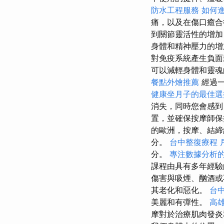
防水工程服務
如何
痛，以及在傷口癒合
到關節靈活性的增加
身體和精神壓力的增
對免疫系統產生負
可以減輕身體和靈魂
餐點外燴推薦
經過一
健康坐月子的最佳選
消失，同時您會感到
置，並確保按摩師
的歐洲，按摩、結締
分。
台中整復療程
分。
專注數據分析的
課程由具有多年經驗
傷害與吸煙、酗酒
其老化和惡化。
台
美麗和有彈性。
高
摩對於治療肌肉發