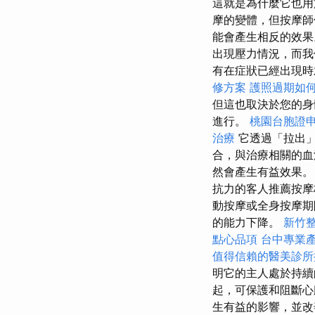
這就是為什麼它也
摩的變體，但按摩師
能會產生相反的效
出現壓力情況，而我
有在症狀已經出現時
修方案
護照過期如
但這也取決於您的身
進行。
桃園台胞證
治療
它透過「拉出
合，與治療相關的
然會產生有益效果
抗力的客人推薦按
動按摩或全身按摩期
的能力下降。
新竹
點心品項
台中專業
值得信賴的醫美診所
明它的主人處於持
起，可保護和阻斷
生有益的影響，並改