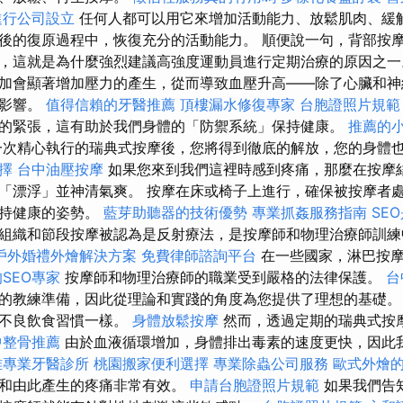
進行公司設立
任何人都可以用它來增加活動能力、放鬆肌肉、緩
後的復原過程中，恢復充分的活動能力。 順便說一句，背部按
，這就是為什麼強烈建議高強度運動員進行定期治療的原因之
加會顯著增加壓力的產生，從而導致血壓升高——除了心臟和神
面影響。
值得信賴的牙醫推薦
頂樓漏水修復專家
台胞證照片規範
的緊張，這有助於我們身體的「防禦系統」保持健康。
推薦的
次精心執行的瑞典式按摩後，您將得到徹底的解放，您的身體
擇
台中油壓按摩
如果您來到我們這裡時感到疼痛，那麼在按摩
「漂浮」並神清氣爽。 按摩在床或椅子上進行，確保被按摩者
保持健康的姿勢。
藍芽助聽器的技術優勢
專業抓姦服務指南
SE
組織和節段按摩被認為是反射療法，是按摩師和物理治療師訓練
戶外婚禮外燴解決方案
免費律師諮詢平台
在一些國家，淋巴按摩
SEO專家
按摩師和物理治療師的職業受到嚴格的法律保護。
台
的教練準備，因此從理論和實踐的角度為您提供了理想的基礎。
或不良飲食習慣一樣。
身體放鬆按摩
然而，透過定期的瑞典式按
中整骨推薦
由於血液循環增加，身體排出毒素的速度更快，因此
雄專業牙醫診所
桃園搬家便利選擇
專業除蟲公司服務
歐式外燴
炎和由此產生的疼痛非常有效。
申請台胞證照片規範
如果我們告