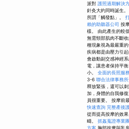
派對
護照過期解決
針灸大約同時誕生
所謂「觸發點」。
賴的助聽器公司
按摩
樣。 由此產生的較
無需頸部肌肉不斷
種現象視為最嚴重
疾病都是由壓力引起
會啟動副交感神經系
電，讓患者保持平衡
小。
全面的長照服
3-6
聯合法律事務所
釋放緊張，還可以刺
加，身體的自我修復
員很重要。 按摩前
快速查詢
完整產後
從而提高按摩的效
疇。
抓姦蒐證專業
方案
胸部按摩與乳