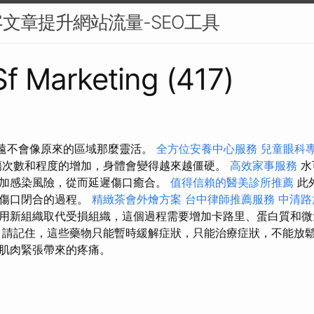
文章提升網站流量-SEO工具
 Sf Marketing (417)
域永遠不會像原來的區域那麼靈活。
全方位安養中心服務
兒童眼科
傷次數和程度的增加，身體會變得越來越僵硬。
高效家事服務
水
加感染風險，從而延遲傷口癒合。
值得信賴的醫美診所推薦
此
慢傷口閉合的過程。
精緻茶會外燴方案
台中律師推薦服務
中清路
用新組織取代受損組織，這個過程需要增加卡路里、蛋白質和微
擇
請記住，這些藥物只能暫時緩解症狀，只能治療症狀，不能放
肌肉緊張帶來的疼痛。