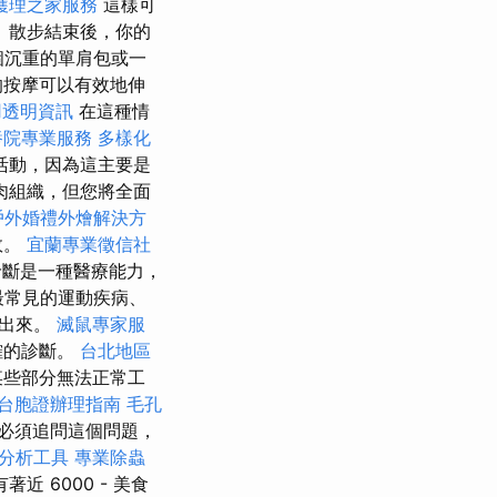
護理之家服務
這樣可
 散步結束後，你的
個沉重的單肩包或一
的按摩可以有效地伸
用透明資訊
在這種情
養院專業服務
多樣化
活動，因為這主要是
肉組織，但您將全面
戶外婚禮外燴解決方
效。
宜蘭專業徵信社
斷是一種醫療能力，
最常見的運動疾病、
斷出來。
滅鼠專家服
確的診斷。
台北地區
某些部分無法正常工
台胞證辦理指南
毛孔
必須追問這個問題，
s數據分析工具
專業除蟲
 6000 - 美食