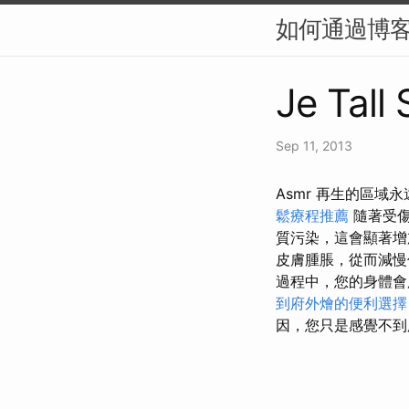
如何通過博客
Je Tall
Sep 11, 2013
Asmr 再生的區
鬆療程推薦
隨著受
質污染，這會顯著增
皮膚腫脹，從而減
過程中，您的身體會
到府外燴的便利選
因，您只是感覺不到