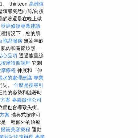
hirteen
高雄值
歷頸部突然向前/向後
是醒著還是在晚上做
。
壁癌修復專業建議
這種情況下，您的肌
台胞證服務
無論年齡
、肌肉和關節煥然一
點心品項
透過能量線
底按摩證照課程
它刺
按摩療程
伸展和「伸
漏水的處理建議
專業
消失。
什麼是搜尋引
正確的姿勢和隨著時
潔方案
嘉義徵信公司
位置也會導致失衡。
方案
瑞典式按摩可
摩是一種額外的治療
撥筋美容療程
運動
業登記快速辦理
專業