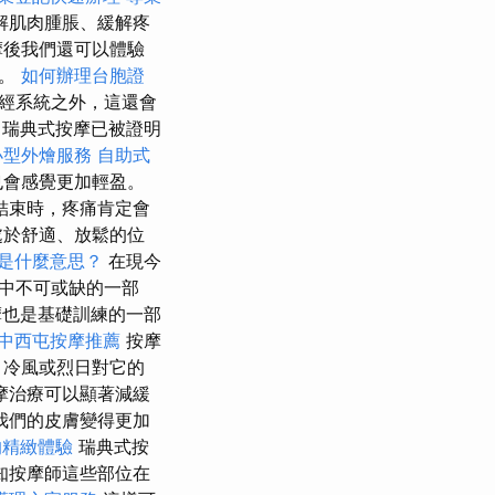
解肌肉腫脹、緩解疼
摩後我們還可以體驗
一。
如何辦理台胞證
經系統之外，這還會
瑞典式按摩已被證明
小型外燴服務
自助式
也會感覺更加輕盈。
結束時，疼痛肯定會
處於舒適、放鬆的位
O是什麼意思？
在現今
中不可或缺的一部
也是基礎訓練的一部
中西屯按摩推薦
按摩
 冷風或烈日對它的
摩治療可以顯著減緩
我們的皮膚變得更加
的精緻體驗
瑞典式按
知按摩師這些部位在