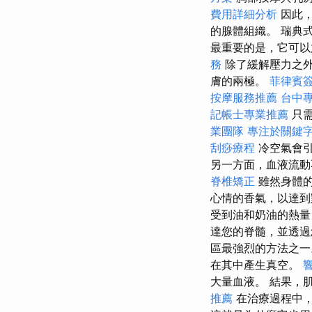
費用詳細分析
因此，
的腺體組織。 瑞典
最重要的是，它可
務
除了緩解壓力之
膚的兩極。
菲律賓
按摩服務推薦
台中
記帳士專業推薦
只需
業團隊
專注於關鍵
刮痧療程
冷空氣會
另一方面，血液流動
脊椎矯正
雖然身體
心情的香氣，以達到
受到油和奶油的熱量
達您的脊髓，並透過
區最強烈的方法之
在其中產生真空。
大量血液。 結果，
推薦
在治療過程中