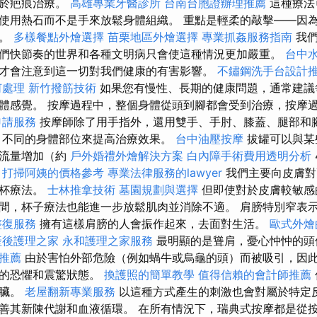
用於疤痕治療。
高雄專業牙醫診所
台南台胞證辦理推薦
這種療法
使用熱石而不是手來放鬆身體組織。 重點是輕柔的敲擊——因
果。
多樣餐點外燴選擇
苗栗地區外燴選擇
專業抓姦服務指南
我們
們快節奏的世界和各種文明病只會使這種情況更加嚴重。
台中
才會注意到這一切對我們健康的有害影響。
不鏽鋼洗手台設計
何處理
新竹撥筋技術
如果您有慢性、長期的健康問題，通常建議
體感覺。 按摩過程中，整個身體從頭到腳都會受到治療，按摩
申請服務
按摩師除了用手指外，還用雙手、手肘、膝蓋、腿部和
」不同的身體部位來提高治療效果。
台中油壓按摩
拔罐可以與某
血流量增加（約
戶外婚禮外燴解決方案
白內障手術費用透明分析
。
打掃阿姨的價格參考
專業法律服務的lawyer
我們主要向皮膚對
摩杯療法。
士林推拿技術
墓園規劃與選擇
但即使對於皮膚較敏感
間，杯子療法也能進一步放鬆肌肉並消除不適。 肩膀特別窄表
整復服務
擁有這樣肩膀的人會振作起來，去面對生活。
歐式外燴
產後護理之家
永和護理之家服務
最明顯的是聳肩，憂心忡忡的頭
推薦
由於害怕外部危險（例如蝸牛或烏龜的頭）而被吸引，因
續的恐懼和震驚狀態。
換護照的簡單教學
值得信賴的會計師推薦
心臟。
老屋翻新專業服務
以這種方式產生的刺激也會對屬於特定
善其新陳代謝和血液循環。 在所有情況下，瑞典式按摩都是從