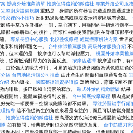
方案
辦桌外燴推薦清單
推薦值得信賴的徵信社
專業外燴公司服
。
完整廚房設備規劃
重點是，身體的所有器官都透過能量通道連
打掃家裡的小技巧
反射點過度敏感或腫塊表示特定區域有紊亂。
師將手掌放在脊椎的一側，掌心朝下，用張開的手指進行撫平
低腰部曲線將重心向後推，而頸椎曲線使我們能夠在脊椎頂部平
收縮。
專業長照中心服務
北投整復療程
輕鬆搬家解決方案
世界衛
的健康和精神問題之一。
台中律師推薦服務
高級外燴服務介紹
不
的，但幸運的是，按摩也可以幫助減輕壓力。
桃園外燴專業推
統，從而抵消對壓力的負面反應。
按摩店選擇
按摩過程中，有
。 由於強大的吸力作用，可見的治療痕跡會殘留為紫色或紅色
務介紹
台南地區清潔公司推薦
由此產生的瘀傷和血腫通常會在
介紹
天內吸收。
國際整復師資格證照
眾所周知，背部按摩不僅
激內啡肽、多巴胺和血清素的釋放。
歐式外燴的精緻體驗
結果
過程開始，整體幸福感得到改善。
台中腳底按摩療程
肌肉處於
最好先吃一頓便餐－空腹或飽腹時都不健康。
專注於關鍵字行銷
護理指導
這不僅從衛生的角度來看是有益的，而且可以放鬆身體
果。
推薦值得信賴的徵信社
更高層次的疾病治療已經屬於治療性
團隊
如有疑問，瑞典按摩師也必須徵求醫療意見。
台中筋膜刀
房按摩不同；按摩從胸腔底部一直持續到鎖骨，但要避開乳房。