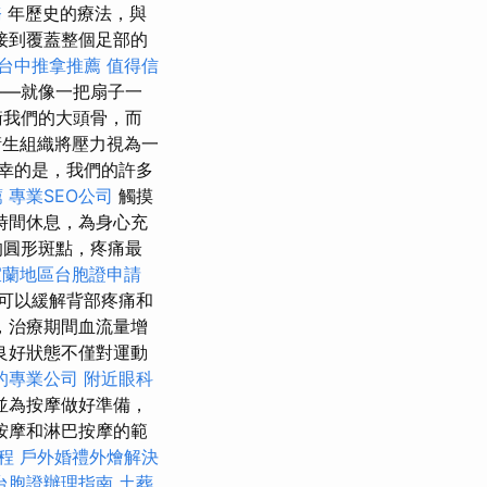
務
年歷史的療法，與
接到覆蓋整個足部的
台中推拿推薦
值得信
——就像一把扇子一
衡我們的大頭骨，而
生組織將壓力視為一
幸的是，我們的許多
薦
專業SEO公司
觸摸
時間休息，為身心充
的圓形斑點，疼痛最
宜蘭地區台胞證申請
可以緩解背部疼痛和
，治療期間血流量增
良好狀態不僅對運動
的專業公司
附近眼科
並為按摩做好準備，
按摩和淋巴按摩的範
療程
戶外婚禮外燴解決
台胞證辦理指南
土葬