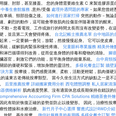
腿、肘部，甚至膝蓋。 您的身體需要維生素 C 來製造膠原蛋白。 t
台中養生會館服務
.意外/受傷
處理外遇問題的專家
- 如果您曾經
是在車禍、頸部扭傷之後。
如何進行居家打掃
突然的動作－無論
速、劇烈的動作，這可能會導致肌肉拉傷並伴隨著痛苦的醒來
不動－您看電視、工作或旅行的時間太長而沒有改變姿勢，在
僵硬，並且第二天會變得疼痛。
台北記帳士推薦名單
台中地區的
起來，一定要躺一會兒，放鬆，然後慢慢起身。 它可以使皮膚
系統，緩解肌肉緊張和慢性疼痛。
兒童眼科專業服務
精美外燴
和淋巴循環得到改善，從而促進身體的排毒和廢物的清除。
腳
臟器官，刺激它們的功能，並平衡身體的能量系統。
台中肩頸
關節的僵硬和緊張，增加身體的靈活性。
多樣化餐盒訂製
牆壁
解決方案
按摩後，我們感覺清爽、柔軟，活動更輕鬆，肌肉僵硬
的遠東古老傳統按摩類型。 當今久坐生活方式的缺點之一是不
痛。
后里推薦按摩
詳細搬家費用分析
西屯體態調整
私人居家清
聽器價格解析
肌肉過度勞累、沒有適當休息或長期保持在錯誤的
omprehensive Accounting Firm CPA Solutions
精緻茶會外燴
因此有助於恢復正確的姿勢並防止以後變形。 因此，治療性按
治療性體操和水療治療。
新竹月子中心選擇
響應式設計RWD介紹
暖、放鬆、再生按摩。
徵信社服務真的有用嗎
多樣化餐盒訂製
營