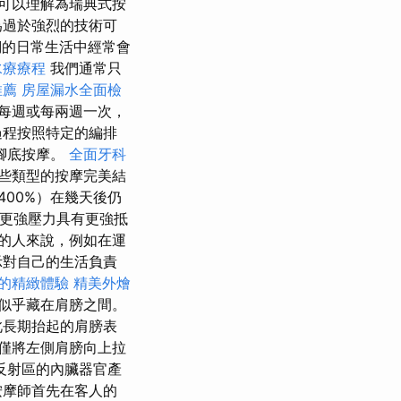
可以理解為瑞典式按
為過於強烈的技術可
的日常生活中經常會
水療療程
我們通常只
推薦
房屋漏水全面檢
每週或每兩週一次，
過程按照特定的編排
腳底按摩。
全面牙科
些類型的按摩完美結
400%）在幾天後仍
更強壓力具有更強抵
的人來說，例如在運
示對自己的生活負責
的精緻體驗
精美外燴
似乎藏在肩膀之間。
此長期抬起的肩膀表
僅將左側肩膀向上拉
反射區的內臟器官產
按摩師首先在客人的