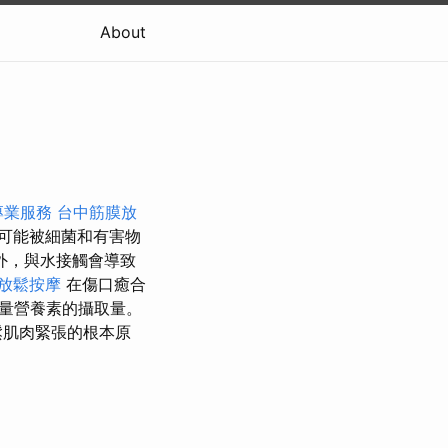
About
專業服務
台中筋膜放
可能被細菌和有害物
外，與水接觸會導致
放鬆按摩
在傷口癒合
量營養素的攝取量。
鬆肌肉緊張的根本原