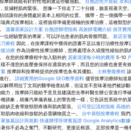
按摩師就能有針對性地刺激這些敏感點。
台胞證照片規範
永和
，並減輕肌肉緊張。 想像一下你走了二十分鐘，臉直視著天空。
抬頭讓你的身體處於基本上相同的位置。 攜帶 - 您一側攜帶一
與瑞典式按摩相比，這裡值得準備更積極的按摩治療，這種類型
肉。
溫馨居家設計方案
台胞證辦理指南
高效靜電機介紹
假牙費
一位經驗豐富的專家，可以評估患者的肌肉骨骼問題。
新店安
膜刀療程
因此，在按摩課程中獲得的證書不足以進行治療性按摩
整復治療
作為治療性按摩治療師，您將處理永久或慢性縮短的肌
。 在您的按摩療程中加入額外的
居家清潔每小時的費用
5-10
這樣不僅您的血壓會保持在適當的水平，而且您的治療也會更有
方案
按摩師和按摩椅提供的按摩也各有其優點。
士林整復療程
診
生進行。
詳細實用的Google SEO教學資料
儘管按摩治療師知道
以解釋用拉丁文寫的醫學檢查結果，但這並不意味著他們被診
能力，按摩師只能給予意見並建議您去專科醫生辦公室進行準
種跡象，就像汽車儀表板上的警告燈一樣，它告訴您系統中的
內鎂缺乏會導致頸部疼痛和肌肉緊張。
公司登記流程指南
高雄的
助肌肉收縮和放鬆的必需礦物質之一。
台中肩頸按摩療程
我們
。
家族墓設計與規劃
快速辦理菲律賓簽證
Google Analytic
著你不必為之奮鬥、不斷研究、更接近根源。 足部按摩是一種有著近